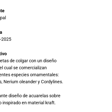
nte
rpal
a
-2025
tivo
uetas de colgar con un diseño
el cual se comercializan
rentes especies ornamentales:
os, Nerium oleander y Cordylines.
ante diseño de acuarelas sobre
 inspirado en material kraft.