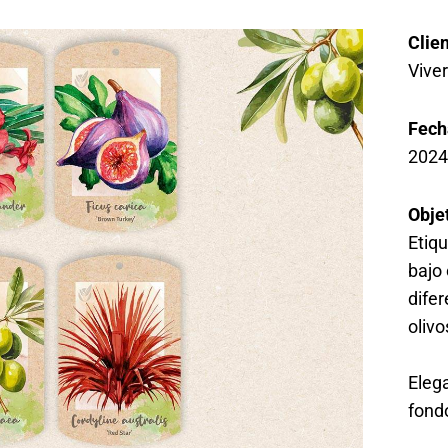
Clie
Vive
Fech
2024
Obje
Etiq
bajo 
dife
oliv
Eleg
fondo