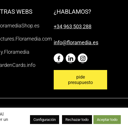
TRAS WEBS
¿HABLAMOS?
loramediaShop.es
+34 963 503 288
ictures.Floramedia.com
info@floramedia.es
y.Floramedia
ardenCards.info
pide
presupuesto
Al
er un
Configuración
Rechazar todo
Aceptar todo