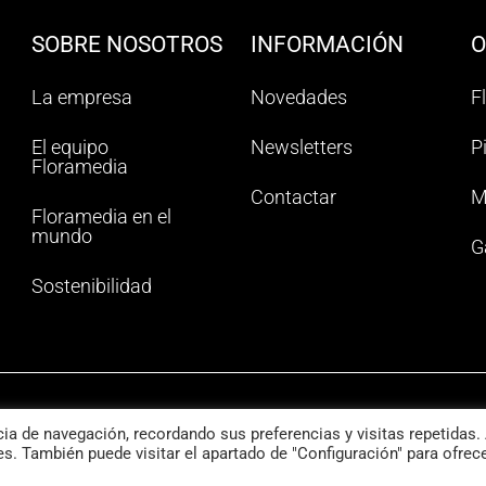
SOBRE NOSOTROS
INFORMACIÓN
O
La empresa
Novedades
F
El equipo
Newsletters
P
Floramedia
Contactar
M
Floramedia en el
mundo
G
Sostenibilidad
a de navegación, recordando sus preferencias y visitas repetidas. 
olítica de privacidad
Política de cookies
s. También puede visitar el apartado de "Configuración" para ofrec