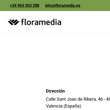
+34 963 503 288
info@floramedia.es
etiquetas y
packaging
comunicación y
marketing
Dirección
Calle Sant Joan de Ribera, 46 - 
Valencia (España)