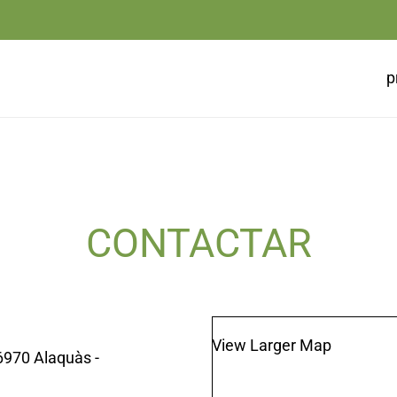
p
CONTACTAR
View Larger Map
46970 Alaquàs -