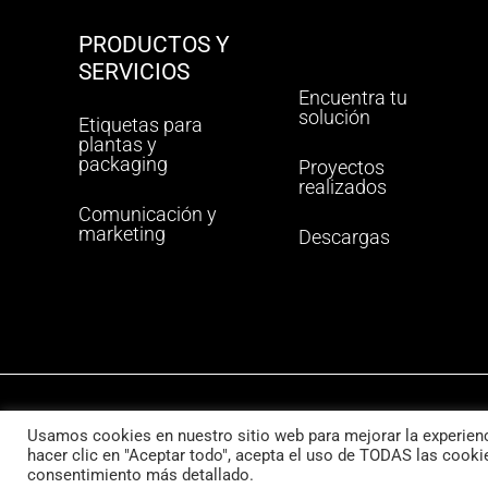
PRODUCTOS Y
SERVICIOS
Encuentra tu
solución
Etiquetas para
plantas y
packaging
Proyectos
realizados
Comunicación y
marketing
Descargas
Usamos cookies en nuestro sitio web para mejorar la experienci
Aviso legal
Condiciones generales de venta
P
hacer clic en "Aceptar todo", acepta el uso de TODAS las cookie
consentimiento más detallado.