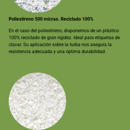
Poliestireno 500 micras. Reciclado 100%
En el caso del poliestireno, disponemos de un plástico
100% reciclado de gran rigidez. Ideal para etiquetas de
clavar. Su aplicación sobre la turba nos asegura la
resistencia adecuada y una óptima durabilidad.