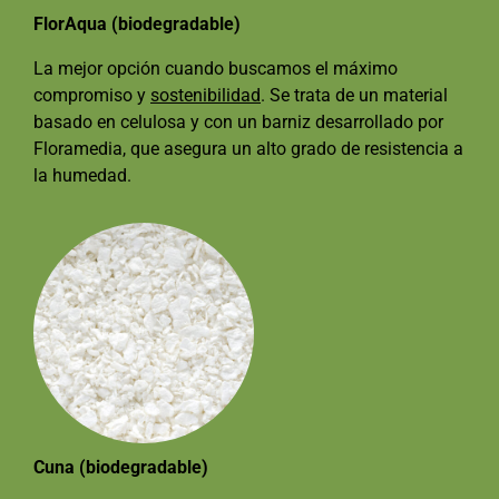
FlorAqua (biodegradable)
La mejor opción cuando buscamos el máximo
compromiso y
sostenibilidad
. Se trata de un material
basado en celulosa y con un barniz desarrollado por
Floramedia, que asegura un alto grado de resistencia a
la humedad.
Cuna (biodegradable)