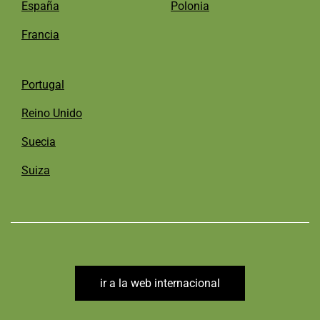
España
Polonia
Francia
Portugal
Reino Unido
Suecia
Suiza
ir a la web internacional