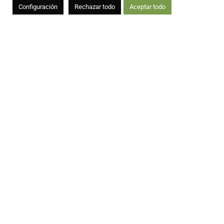
Configuración
Rechazar todo
Aceptar todo
¿HABLAMOS?
+34 963 503 288
info@floramedia.es
pide presupuesto