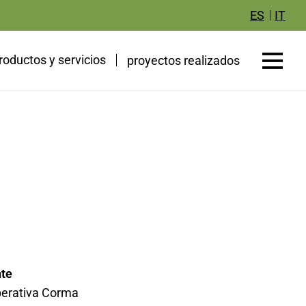
IT
ES
roductos y servicios
proyectos realizados
nte
erativa Corma