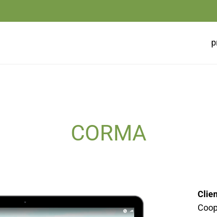
p
CORMA
Clie
Coop