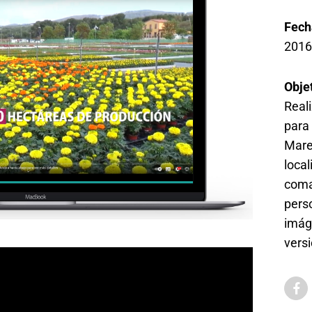
Fech
201
Obje
Real
para 
Mare
local
coma
pers
imág
vers