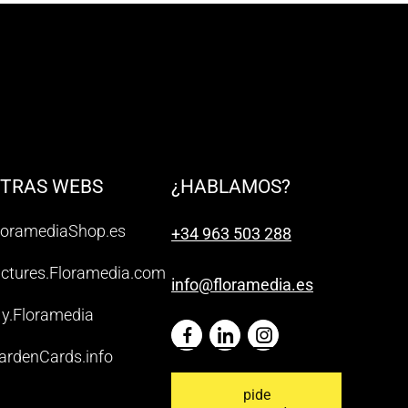
TRAS WEBS
¿HABLAMOS?
loramediaShop.es
+34 963 503 288
ictures.Floramedia.com
info@floramedia.es
y.Floramedia
ardenCards.info
pide