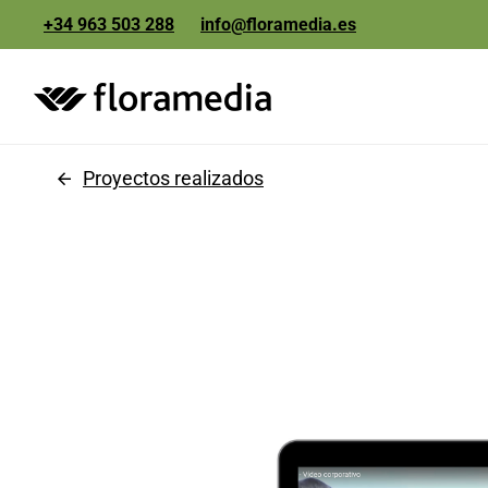
+34 963 503 288
info@floramedia.es
etiquetas y
packaging
Proyectos realizados
comunicación y
marketing