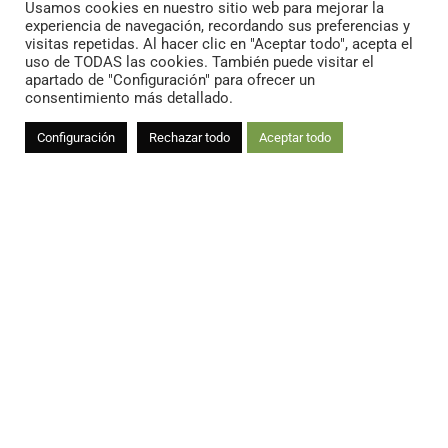
Usamos cookies en nuestro sitio web para mejorar la
experiencia de navegación, recordando sus preferencias y
+34 963 503 288
visitas repetidas. Al hacer clic en "Aceptar todo", acepta el
uso de TODAS las cookies. También puede visitar el
apartado de "Configuración" para ofrecer un
info@floramedia.es
consentimiento más detallado.
Configuración
Rechazar todo
Aceptar todo
pide presupuesto
Aviso legal
Condiciones generales de venta
Política de privacidad
Política de cookies